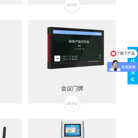
MORE
了解下产品
在
线
客
服
会议门牌
MORE