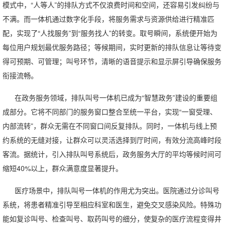
模式中，“人等人”的排队方式不仅浪费时间和空间，还容易引发纠纷与
不满。而一体机通过数字化手段，将服务需求与资源供给进行精准匹
配，实现了“人找服务”到“服务找人”的转变。取号瞬间，系统便开始为
每位用户规划最优服务路径；等候期间，实时更新的排队信息让等待变
得可预期、可管理；叫号环节，清晰的语音提示和显示屏引导确保服务
衔接流畅。
在政务服务领域，排队叫号一体机已成为“智慧政务”建设的重要组
成部分。它将不同部门的服务窗口整合至统一平台，实现“一窗受理、
内部流转”，群众无需在不同窗口间反复排队。同时，一体机与线上预
约系统的无缝对接，让群众可以灵活选择到厅时间，有效分流高峰时段
客流。据统计，引入排队叫号系统后，政务服务大厅的平均等候时间可
缩短40%以上，群众满意度显著提升。
医疗场景中，排队叫号一体机的作用尤为突出。医院通过分诊叫号
系统，将患者精准引导至相应科室和医生，避免交叉感染风险。特殊功
能如复诊叫号、检查叫号、取药叫号的细分，使复杂的医疗流程变得井